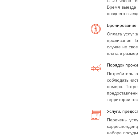
12:00 часов т
Время выезда -
позднего выезд
Бронирование 
Оплата услуг з
проживания. Б
случае не сво
плата в размер
Порядок прож
Потребитель о
соблюдать чист
номера. Потре
предоставлен
территории гос
Услуги, предос
Перечень услу
корреспонденц
набора посуды