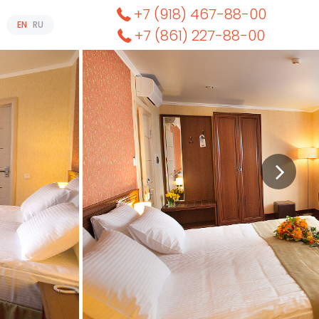
+7 (918) 467-88-00
EN
RU
+7 (861) 227-88-00