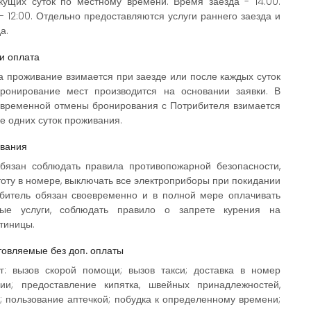
екущих суток по местному времени. Время заезда - 14:00.
 12:00. Отдельно предоставляются услуги раннего заезда и
а.
и оплата
а проживание взимается при заезде или после каждых суток
ронирование мест производится на основании заявки. В
евременной отмены бронирования с Потрибителя взимается
е одних суток проживания.
ивания
бязан соблюдать правила противопожарной безопасности,
оту в номере, выключать все электроприборы при покидании
битель обязан своевременно и в полной мере оплачивать
ные услуги, соблюдать правило о запрете курения на
тиницы.
товляемые без доп. оплаты
г: вызов скорой помощи; вызов такси; доставка в номер
ии; предоставление кипятка, швейных принадлежностей,
; пользование аптечкой; побудка к определенному времени;