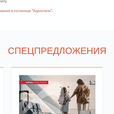
нету.
вания в гостинице "Аэроотель"
.
СПЕЦПРЕДЛОЖЕНИЯ