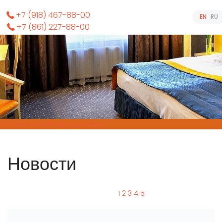
+7 (918) 467-88-00
EN
RU
+7 (861) 227-88-00
Система онлайн-бронирования
Новости
1
2
3
4
5