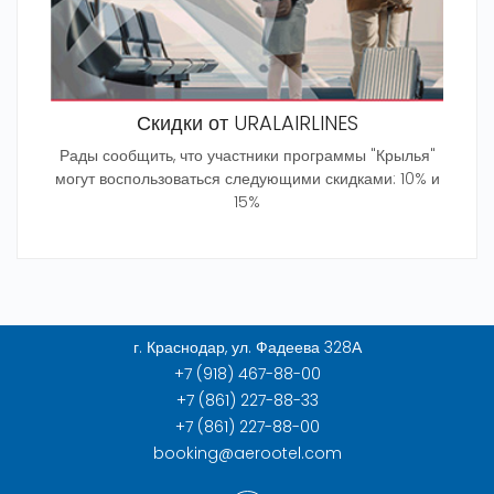
Скидки от URALAIRLINES
Рады сообщить, что участники программы "Крылья"
могут воспользоваться следующими скидками: 10% и
15%
г. Краснодар, ул. Фадеева 328А
+7 (918) 467-88-00
+7 (861) 227-88-33
+7 (861) 227-88-00
booking@aerootel.com