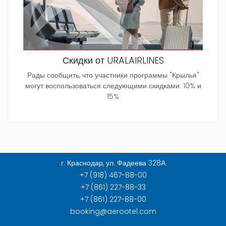
Скидки от URALAIRLINES
Рады сообщить, что участники программы "Крылья"
могут воспользоваться следующими скидками: 10% и
15%
г. Краснодар, ул. Фадеева 328А
+7 (918) 467-88-00
+7 (861) 227-88-33
+7 (861) 227-88-00
booking@aerootel.com