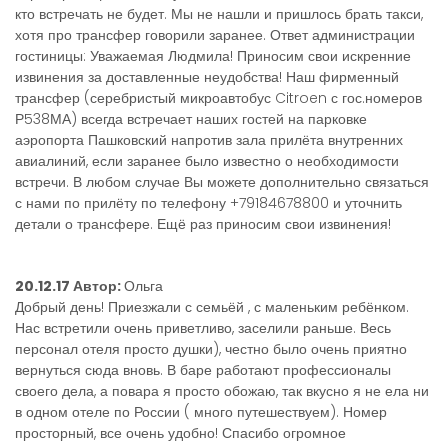
кто встречать не будет. Мы не нашли и пришлось брать такси,
хотя про трансфер говорили заранее. Ответ администрации
гостиницы: Уважаемая Людмила! Приносим свои искренние
извинения за доставленные неудобства! Наш фирменный
трансфер (серебристый микроавтобус Citroen с гос.номеров
Р538МА) всегда встречает наших гостей на парковке
аэропорта Пашковский напротив зала прилёта внутренних
авиалиний, если заранее было известно о необходимости
встречи. В любом случае Вы можете дополнительно связаться
с нами по прилёту по телефону +79184678800 и уточнить
детали о трансфере. Ещё раз приносим свои извинения!
20.12.17 Автор:
Ольга
Добрый день! Приезжали с семьёй , с маленьким ребёнком.
Нас встретили очень приветливо, заселили раньше. Весь
персонал отеля просто душки), честно было очень приятно
вернуться сюда вновь. В баре работают профессионалы
своего дела, а повара я просто обожаю, так вкусно я не ела ни
в одном отеле по России ( много путешествуем). Номер
просторный, все очень удобно! Спасибо огромное