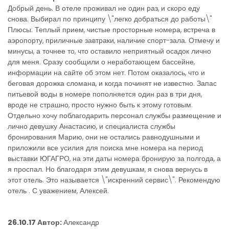
Добрый день. В отеле проживал не один раз, и скоро еду
снова. Выбирал по принципу \"легко добраться до работы\"
Плюсы: Теплый прием, чистые просторные номера, встреча в
аэропорту, приличные завтраки, наличие спорт-зала. Отмечу и
минусы, а точнее то, что оставило неприятный осадок лично
для меня. Сразу сообщили о неработающем бассейне,
информации на сайте об этом нет. Потом оказалось, что и
беговая дорожка сломана, и когда починят не известно. Запас
питьевой воды в номере пополняется один раз в три дня,
вроде не страшно, просто нужно быть к этому готовым.
Отдельно хочу поблагодарить персонал службы размещение и
лично девушку Анастасию, и специалиста службы
бронирования Марию, они не остались равнодушными и
приложили все усилия для поиска мне номера на период
выставки ЮГАГРО, на эти даты номера бронирую за полгода, а
я проспал. Но благодаря этим девушкам, я снова вернусь в
этот отель. Это называется \"искренний сервис\". Рекомендую
отель . С уважением, Алексей.
26.10.17 Автор:
Александр