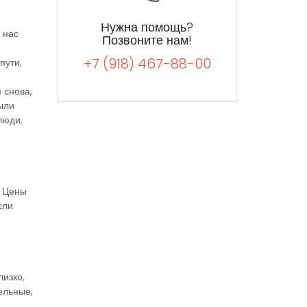
Нужна помощь?
 нас
Позвоните нам!
+7 (918) 467-88-00
пути,
 снова,
ыли
люди,
! Цены
сли
изко,
ельные,