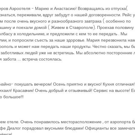
ров Аэроотеля - Марию и Анастасию! Возвращаясь из отпуска(
изнаться, переживали, вдруг забудут о нашей договоренности. Рейс у
ом после очень вкусного и разнообразного завтрака ( особенно по
ашину и поехали домой ( Живем в Ставрополе). Проехав половину 
олбасу в холодильнике, и предложили с кем то ее передать . Мы
лии, и попросили съесть за наше здоровье. Мария перезвонила нам
врополь и может нам передать наши продукты. Честно сказать, мы б
, заботливых людей уже не встретишь. Мы абсолютно посторонние 
забота .... встреча состоялась.
чайно- покушать вечером! Осень приятно и вкусно! Кухня отличная
хаил! Красавчик! Очень добрый и отзывчивый! Сервис на высоте! Е
о большое!!!
ем отеле. Очень понравилось месторасположение , от аэропорта бл
Кафе Диалог порадовал вкусными блюдами! Официанты все замечат
нёмся!