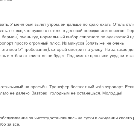
ать. У меня был вылет утром, ей дальше по краю ехать. Отель отл
ть, т.е. все, что нужно от отеля в деловой поездке или ночевке. Пе
и бармен) очень гуд, нормальный выбор спиртного по адекватной ц
опорт просто огромный плюс. Из минусов (опять же, не очень
то мои 5* требования), который смотрит на улицу. Но за такие де
ень и отбоя от клиентов не будет. Поднимете цены или ухудшите ка
отзывчивый на просьбы. Трансфер бесплатный из/в аэропорт. Если
благо не далеко. Завтрак- голодным не останешься. Молодцы!
обслуживание за чистоту,остановились на сутки в ожидании своего
бо за все.