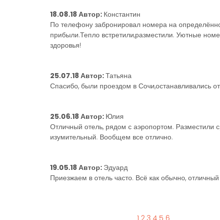
18.08.18 Автор:
Константин
По телефону забронировал номера на определённое
прибыли.Тепло встретили,разместили. Уютные номе
здоровья!
25.07.18 Автор:
Татьяна
Спасибо, были проездом в Сочи,останавливались отд
25.06.18 Автор:
Юлия
Отличный отель, рядом с аэропортом. Разместили с
изумительный. Вообщем все отлично.
19.05.18 Автор:
Эдуард
Приезжаем в отель часто. Всё как обычно, отличный
1
2
3
4
5
6