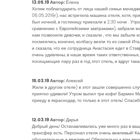
13.05.19 Автор:
Елена
Хотим поблагодарить от лица нашей семьи менедже
06.05.2019г), нас встретила машина отеля, хотя, пр
был ночной, в гостиницу приехали в 2.30 ночи . Утр
сравнению с Европейскими завтраками), забрали м
нам позвонили девочки, и сказали , что мы забыли к
посмеялись конечно, колбасу везли то из самой Ита
и сказала, что ее сотрудница Анастасия едет в Ста
очень удивлены, в наше время таких ответственных
посещающие пару раз в год этот отель, и вдруг такая 
15.03.19 Автор:
Алексей
Жили в другом отеле) в этот зашли совершенно слу
приятно удивили! Утром выпил три кофе! Бармен Ми
приеду в якраснодар, то только в этот отель! Спасиб
12.03.19 Автор:
Дарья
Добрый день! Останавливались уже много раз в ваш
трансфер есть. Персонал отеля очень вежливый! 
обходительные и вежливые! Обязательно к вам вер